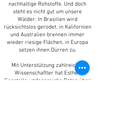
nachhaltige Rohstoffe. Und doch
steht es nicht gut um unsere
Wälder: In Brasilien wird
rücksichtslos gerodet, in Kalifornien
und Australien brennen immer
wieder riesige Flächen, in Europa
setzen ihnen Dürren zu.
Mit Unterstützung zahlreicher
Wissenschaftler hat Esther
Gonstalla umfangreiche Daten über
Kohlenstoff-Speicherung, Abholzung
und Aufforstung zu leicht
verständlichen Infografiken
verarbeitet.
Das Buch betrachtet Bäume von der
Wurzel bis zur Blattspitze und zeigt,